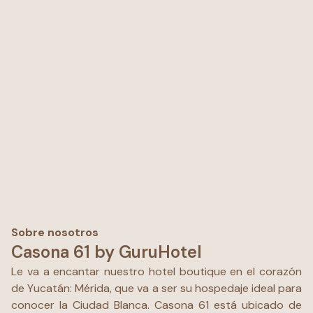
hay recepción las 24hrs. Una buena opción para ir solo,en
pareja o grupo,por lo que noté, los huéspedes son casi
en su totalidad adultos. Esperemos vernos pronto.
Saludos. #LetsGuide
Sobre nosotros
Casona 61 by GuruHotel
Le va a encantar nuestro hotel boutique en el corazón
de Yucatán: Mérida, que va a ser su hospedaje ideal para
conocer la Ciudad Blanca. Casona 61 está ubicado de