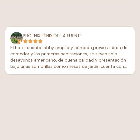
PHOENIX FÉNIX DE LA FUENTE
El hotel cuenta lobby amplio y cómodo,previo al área de
comedor y las primeras habitaciones, se sirven solo
desayunos americano, de buena calidad y presentación
bajo unas sombrillas como mesas de jardín,cuenta con
una pequeña pero confortable piscina, las habitaciones
son amplias, tienen caja fuerte,hay amenidades como
agua,cafe y cafetera,así como ropa o batas de baño,
clases y buena iluminación. Aire acondicionado en muy
buen estado y silencioso, la cama amplia y se descansa
bien. Solo depende quien estuvo antes,no es necesario
utilizar los cogines qué se encuentran tanto fuera como
extras en la parte inferior del closet,el personal del
recepción atentos y además hubo la oportunidad de
hacer el CHECK-IN antes de la hora de entrada y eso es
un plus, ya qué teníamos que salir casi después de entrar,